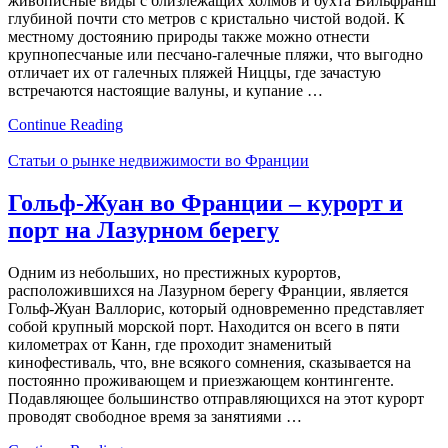
живописные виды с близлежащих холмов и бухта Вильфранш
глубиной почти сто метров с кристально чистой водой. К
местному достоянию природы также можно отнести
крупнопесчаные или песчано-галечные пляжи, что выгодно
отличает их от галечных пляжей Ниццы, где зачастую
встречаются настоящие валуны, и купание …
Continue Reading
Статьи о рынке недвижимости во Франции
Гольф-Жуан во Франции – курорт и
порт на Лазурном берегу
Одним из небольших, но престижных курортов,
расположившихся на Лазурном берегу Франции, является
Гольф-Жуан Валлорис, который одновременно представляет
собой крупный морской порт. Находится он всего в пяти
километрах от Канн, где проходит знаменитый
кинофестиваль, что, вне всякого сомнения, сказывается на
постоянно проживающем и приезжающем контингенте.
Подавляющее большинство отправляющихся на этот курорт
проводят свободное время за занятиями …