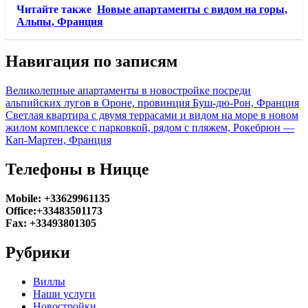
Читайте также
Новые апартаменты с видом на горы,
Альпы, Франция
Навигация по записям
Великолепные апартаменты в новостройке посреди
альпийских лугов в Ороне, провинция Буш-дю-Рон, Франция
Светлая квартира с двумя террасами и видом на море в новом
жилом комплексе с парковкой, рядом с пляжем, Рокебрюн —
Кап-Мартен, Франция
Телефоны в Ницце
Mobile: +33629961135
Office:+33483501173
Fax: +33493801305
Рубрики
Виллы
Наши услуги
Новостройки