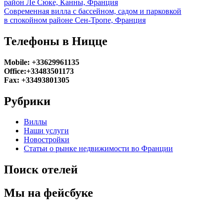
район Ле Сюке, Канны, Франция
Современная вилла с бассейном, садом и парковкой
в спокойном районе Сен-Тропе, Франция
Телефоны в Ницце
Mobile: +33629961135
Office:+33483501173
Fax: +33493801305
Рубрики
Виллы
Наши услуги
Новостройки
Статьи о рынке недвижимости во Франции
Поиск отелей
Мы на фейсбуке