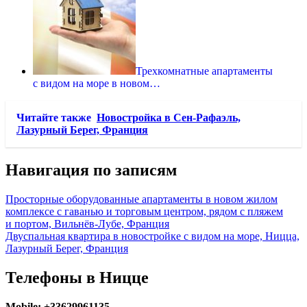
Трехкомнатные апартаменты
с видом на море в новом…
Читайте также
Новостройка в Сен-Рафаэль,
Лазурный Берег, Франция
Навигация по записям
Просторные оборудованные апартаменты в новом жилом
комплексе с гаванью и торговым центром, рядом с пляжем
и портом, Вильнёв-Лубе, Франция
Двуспальная квартира в новостройке с видом на море, Ницца,
Лазурный Берег, Франция
Телефоны в Ницце
Mobile: +33629961135