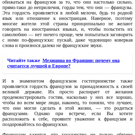
обижаться на французов за то, что они настолько сильно,
прямо-таки до неприличия, горды тем, что они — французы.
Эта гордость проявляется в любой мелочи, будь то родной
язык или отношение к иностранцам. Наверное, поэтому
многие жители этой страны принципиально не желают
говорить на иностранных языках, и, чтобы польстить их
самолюбию — нет ничего проще, чем попытаться заговорить
с ними по-французски: пускай, даже чудовищно коверкая
слова и произнося далеко не французские звуки.
Читайте также
Медицина во Франции: почему она
считается лучшей в Европе?
И в знаменитом французском гостеприимстве также
проявляется гордость французов за принадлежность к своей
великой державе. Их просто распирает от желания
продемонстрировать гостям, насколько у них все хорошо,
чтобы во всем мире люди, наконец, то поняли, что лучшее,
что они могли сделать в этой жизни, — это родиться
французами. Однако при встрече, если Вы хотите
расположить к себе, проявите уважение к французам и
поздоровайтесь по-французски.
Французам кажется, что государство не только обязано