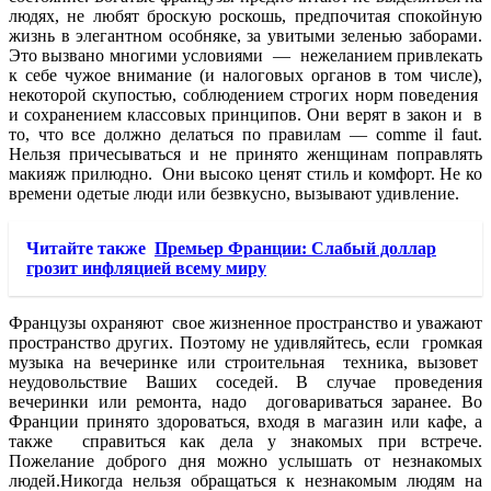
людях, не любят броскую роскошь, предпочитая спокойную
жизнь в элегантном особняке, за увитыми зеленью заборами.
Это вызвано многими условиями — нежеланием привлекать
к себе чужое внимание (и налоговых органов в том числе),
некоторой скупостью, соблюдением строгих норм поведения
и сохранением классовых принципов. Они верят в закон и в
то, что все должно делаться по правилам — comme il faut.
Нельзя причесываться и не принято женщинам поправлять
макияж прилюдно. Они высоко ценят стиль и комфорт. Не ко
времени одетые люди или безвкусно, вызывают удивление.
Читайте также
Премьер Франции: Слабый доллар
грозит инфляцией всему миру
Французы охраняют свое жизненное пространство и уважают
пространство других. Поэтому не удивляйтесь, если громкая
музыка на вечеринке или строительная техника, вызовет
неудовольствие Ваших соседей. В случае проведения
вечеринки или ремонта, надо договариваться заранее. Во
Франции принято здороваться, входя в магазин или кафе, а
также справиться как дела у знакомых при встрече.
Пожелание доброго дня можно услышать от незнакомых
людей.Никогда нельзя обращаться к незнакомым людям на