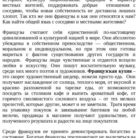
местных жителей, поддерживать добрые отношения с
соседями, чтобы новая собственность не доставила лишних
хлопот. Так кто же они французы и как они относятся к нам?
Как найти общий язык с соседями и местными жителями?
Французы считают себя единственной по-настоящему
цивилизованной и культурной нацией в мире. Они абсолютно
убеждены в собственном превосходстве — общественном,
моральном и индивидуальном, но при этом они готовы
мириться с фактом существования других государств и
народов. Французы люди чувственные и отдаются всецело
любви и искусству. Они пишут восхитительную музыку,
среди них много поэтов и художников.
Французская кухня
–
это скорее художественный шедевр, нежели просто еда. Они
получают наслаждение от солнца, теплого моря, от вкусной и
красиво разложенной на тарелке еды, от возможности
посидеть за столиком кафе и выпить ароматный кофе, от
горячего смолянистого соснового воздуха – от тех мелких
прелестей, которые другие, может и не заметили. Тратя время
на упаковку покупок и завязывание бантиков на любой
мелочи, продавцы в магазине получают удовольствие, от
полученного результата и радости на лице покупателя
Среди французов не принято демонстрировать богатство и
состояние. Богатые французы предпочитают не выделяться на