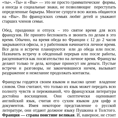
«ты». «Ты» и «Вы» — это не просто грамматические формы,
а иногда и социальные знаки, не позволяющие переступать
определенные барьеры. Многие супруги всю жизнь общаются
на «Вы». Во французских семьях любят детей и уважают
старших членов семьи.
Обед, праздники и отпуск – это святое время для всех
французов. Не принято беспокоить и звонить по делам в это
время. Обычно, на время обеда во Франции с 12 до 2 часов
закрываются офисы, и у работников начинается личное время.
Все дела и встречи планируются или до обеда или после.
Назначить встречу в обеденный перерыв или после работы,
расценивается как посягательство на личное время. Французы
делают только те дела, которые принесут им деньги. Пустые
встречи и разговоры, не закончившиеся ничем, вызывает
раздражение и нежелание продолжать контакты.
Французы гордятся своим языком и высоко ценят владение
словом. Они считают, что только их язык может передать всю
полноту чувств и переживаний, что французская литература
достойна восхищения. Они скептически оценивают
английский язык, считая его сухим языком для цифр и
документов. Имея некоторое представление о русской
литературе, они отдают должное языку Пушкина и Толстого.
Франция — страна поистине великая
. И, наверное, не стоит