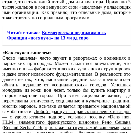
стране, то есть каждый пятый дом или квартира. Примерно 5
тысяч жильцов в год выкупают свои «ашелемы» у владеющих
ими организаций. Как правило, это отдельные дома, которые
тоже строятся по социальным программам.
Читайте также
Коммерческая недвижимость
Франции «потянула» на 13 млрд евро
«Как скучен «ашелем»
Слово «ашелем» часто звучит в репортажах о волнениях в
парижских пригородах. Может сложиться впечатление, что
именно они — фабрика этнических хулиганских группировок
и даже оплот исламского фундаментализма. В реальности это
далеко не так, хотя, настоящий средний класс предпочитает
обитать подальше от «социалистских» городов. Успешная
молодежь из кожи вон лезет, только бы купить квартиру в
старом квартале города. При этом социальное жилье, где
перемешаны этнические, социальные и культурные традиции
многих народов, все-таки является предметом национальной
самобытности.
Любой француз — правых или левых взглядов
— с удовольствием подпоет, услышав песенку «Dans mon
HLM» знаменитого французского шансонье Рено Сешана
(Renaud Sechan). Черт, как же ты скучен, мой «ашелем», зато
малышка на восьмом любит баловаться «косячком
«.