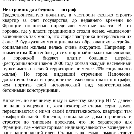
Не строишь для бедных — штраф
Градостроительную политику, в частности сколько строить
квартир за счет государства, до недавнего времени во
Франции полностью определяли местные власти. В тех
городах, где у власти традиционно стояли левые, «ашелемов»
возводилось так много, что старая застройка потерялась на их
фоне. В буржуазных муниципальных образованиях застройка
социальным жильем велась очень аккуратно. Например, в
знаменитом Фонтенбло до сих пор крайне мало «ашелемов»,
и городской бюджет платит большие штрафы
(республиканский закон 2000 года обязал каждый населенный
пункт иметь на своей территории не менее 20% социального
жилья). Но город, видевший отречение Наполеона,
достаточно богат и предпочитает ежегодно платить штрафы,
чем портить свой исторический вид многоэтажными
бетонными конструкциями.
Впрочем, по внешнему виду и качеству квартир HLM далеко
не наши хрущевки, и, хотя некоторые старые серии домов
перекликаются с ними своей пятиэтажностью, квартиры там
комфортабельней. Конечно, социальные дома строились и
строятся по типовым проектам, что не характерно для
Франции, где «неповторимая индивидуальность» возведена в
ранг национальной идеи. Старые «ашелемы» ломают, строят