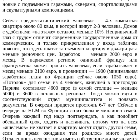
новые с подземными гаражами, скверами, спортплощадками
и скульптурными композициями.
Сейчас среднестатистический «ашелем» — 4-х комнатная
квартира около 80 кв.м, в которой живут 2-3 человека. Домов
с удобствами «на этаже» осталось меньше 10%. Непривычный
глаз с трудом отличит современные государственные дома от
коммерческих, и только прикрепленная у входа табличка
пояснит, что здесь платят за съемную квартиру в два-три раза
меньше рыночных цен. Заработок — меньше 2000 евро в
месяц. В парижском регионе одинокий француз или
француженка может просить «ашелем», если зарабатывает в
месяц меньше 2100 евро, в провинции — 1900 (минимальная
заработная плата во Франции сейчас около 1050 евро).
«Потолок» для семьи из 4 человек, живущей в пригородах
Парижа, составляет 4600 евро (в самой столице — меньше
5000) и 3600 в остальных регионах. Тогда можно идти в
соответствующий отдел муниципалитета и подавать
документы. В очереди придется простоять 6-7 лет. Сейчас в
очереди на HLM во Франции стоит больше миллиона семей.
Очередь каждый год надо подтверждать, а как подойдет
обещанный срок, ходить и настаивать, потому что на всех
«ашелемов» не хватает и квартиру могут отдать другой семье,
если за время ожидания там родилось много детей.
Отдаленность перспективы иметь собственное жилье является