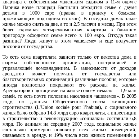
квартира с собственным маленьким садиком в 11-м округе
Парижа возле площади Бастилии обходится семье с двумя
детьми в 1000 евро (правда, в придачу с бомжом,
проживающим под одним из окон). В соседних домах такое
жилье можно снять за две, а то и 2,5 тысячи в месяц. При этом
более скромная четырехкомнатная квартира в ближнем
пригороде обходится семье всего в 100 евро. Откуда такая
разница? Люди живут в этом «ашелеме» и еще получают
пособия от государства.
То есть сама квартплата зависит только от качества дома и
формы собственности организации, построившей и
управляющей домовладением. В зависимости от доходов
арендатор может получать от государства или
благотворительных организаций различные пособия, которые
иногда полностью покрывают его расходы на жилье.
Арендаторов с дотациями на жилье совсем немало — 1,9 млн
семей, то есть почти половина населения «ашелемов». В 2005
году, по данным Общественного союза жилищного
строительства (L’Union sociale pour l’habitat), с социального
жилья было собрано 14,8 млрд евро квартплаты, а инвестиции
в строительство и реконструкцию «социалки» составили 6,8
млрд. По данным на середину 2007 года, социальное жилье
составляло примерно половину всех жилых помещений,
сдаваемых в аренду, и 19% числа всех жилых помещений в