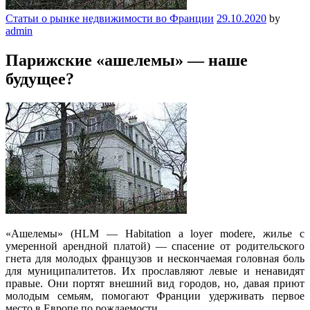
Статьи о рынке недвижимости во Франции
29.10.2020
by
admin
Парижские «ашелемы» — наше
будущее?
«Ашелeмы» (HLM — Habitation a loyer modere, жилье с
умеренной арендной платой) — спасение от родительского
гнета для молодых французов и нескончаемая головная боль
для муниципалитетов. Их прославляют левые и ненавидят
правые. Они портят внешний вид городов, но, давая приют
молодым семьям, помогают Франции удерживать первое
место в Европе по рождаемости.