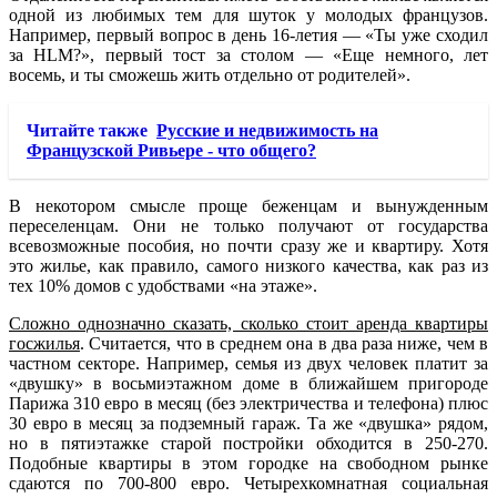
одной из любимых тем для шуток у молодых французов.
Например, первый вопрос в день 16-летия — «Ты уже сходил
за HLM?», первый тост за столом — «Еще немного, лет
восемь, и ты сможешь жить отдельно от родителей».
Читайте также
Русские и недвижимость на
Французской Ривьере - что общего?
В некотором смысле проще беженцам и вынужденным
переселенцам. Они не только получают от государства
всевозможные пособия, но почти сразу же и квартиру. Хотя
это жилье, как правило, самого низкого качества, как раз из
тех 10% домов с удобствами «на этаже».
Сложно однозначно сказать, сколько стоит аренда квартиры
госжилья
. Считается, что в среднем она в два раза ниже, чем в
частном секторе. Например, семья из двух человек платит за
«двушку» в восьмиэтажном доме в ближайшем пригороде
Парижа 310 евро в месяц (без электричества и телефона) плюс
30 евро в месяц за подземный гараж. Та же «двушка» рядом,
но в пятиэтажке старой постройки обходится в 250-270.
Подобные квартиры в этом городке на свободном рынке
сдаются по 700-800 евро. Четырехкомнатная социальная