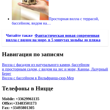
Просторная вилла с террасой,
бассейном, видом на…
Читайте также
Фантастическая новая современная
вилла с видом на море, в 5 минутax ходьбы до пляжа
Навигация по записям
Вилла с фасадом из натурального камня, бассейном
и просторным садом, с видом на лес и море, Канны, Лазурный
Берег
Вилла с бассейном в Вильфранш-сюр-Мер
Телефоны в Ницце
Mobile: +33629961135
Office:+33483501173
Fax: +33493801305