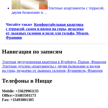
Элитные апартаменты с террасой,
двумя балконами и…
Читайте также
Комфортабельная квартира
с террасой, садом и видом на горы, недалеко
от лыжных склонов и поля для гольфа, Межев,
Франция
Навигация по записям
Элитная двухуровневая квартира в Курбевуа, Париж, Франция
Элитные дуплекс-апартаменты с двумя балконами и видом
на горы, недалеко от лыжных склонов, Куршевель, Франция
Телефоны в Ницце
Mobile: +33629961135
Office:+33483501173
Fax: +33493801305