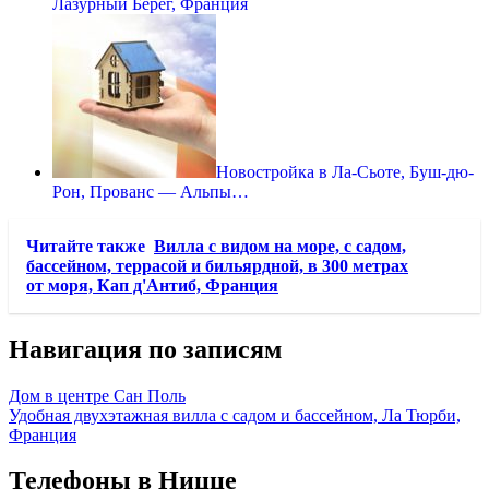
Лазурный Берег, Франция
Новостройка в Ла-Сьоте, Буш-дю-
Рон, Прованс — Альпы…
Читайте также
Вилла с видом на море, с садом,
бассейном, террасой и бильярдной, в 300 метрах
от моря, Кап д'Антиб, Франция
Навигация по записям
Дом в центре Сан Поль
Удобная двухэтажная вилла с садом и бассейном, Ла Тюрби,
Франция
Телефоны в Ницце