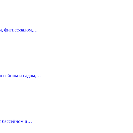
м, фитнес-залом,…
бассейном и садом,…
с бассейном и…