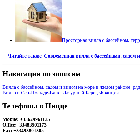
Просторная вилла с бассейном, тер
Читайте также
Современная вилла с бассейнами, садом 
Навигация по записям
Вилла с бассейном, садом и видом на море в жилом районе, р
Вилла в Сен-Поль-де-Ванс, Лазурный Берег, Франция
Телефоны в Ницце
Mobile: +33629961135
Office:+33483501173
Fax: +33493801305