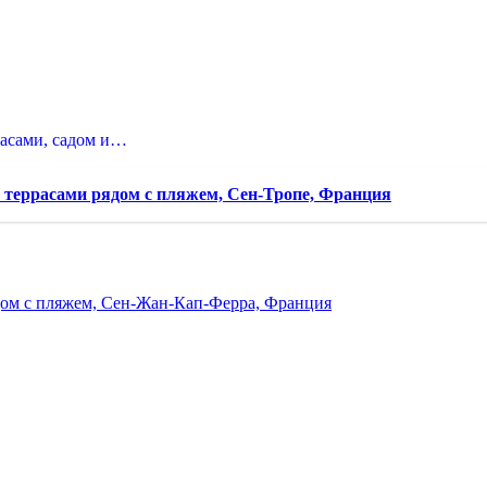
расами, садом и…
и террасами рядом с пляжем, Сен-Тропе, Франция
ядом с пляжем, Сен-Жан-Кап-Ферра, Франция