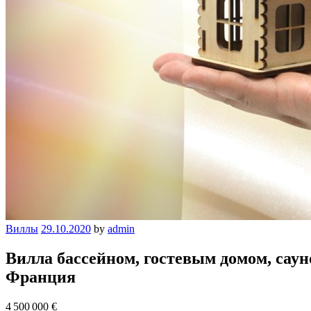
Виллы
29.10.2020
by
admin
Вилла бассейном, гостевым домом, сау
Франция
4 500 000 €